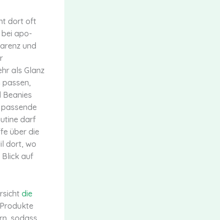
t dort oft
e bei apo-
parenz und
r
ehr als Glanz
n passen,
d Beanies
e passende
outine darf
fe über die
l dort, wo
 Blick auf
ersicht
die
h Produkte
ern, sodass