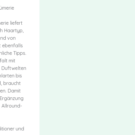
fümerie
rie liefert
ch Haartyp,
und von
 ebenfalls
nliche Tipps.
falt mit
h Duftwelten
larten bis
l, braucht
nen. Damit
 Ergänzung
 Allround-
itioner und