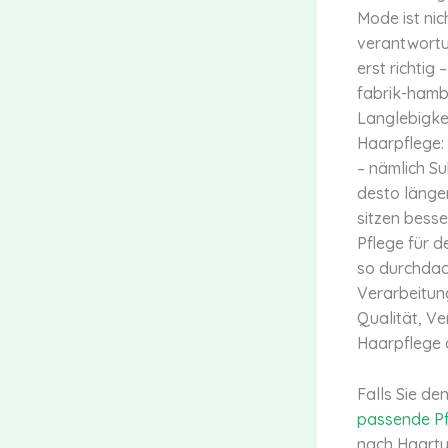
Mode ist ni
verantwortun
erst richtig
fabrik-hamb
Langlebigkei
Haarpflege: 
– nämlich S
desto länger
sitzen besse
Pflege für d
so durchdach
Verarbeitung
Qualität, Ve
Haarpflege a
Falls Sie de
passende Pf
nach Haartyp