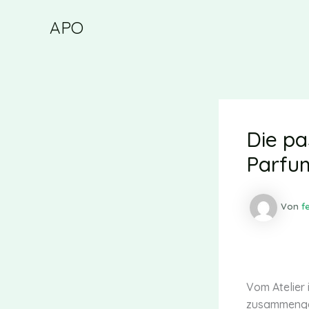
Zum
APO
Inhalt
springen
Die pa
Parfu
Von
f
Vom Atelier
zusammeng