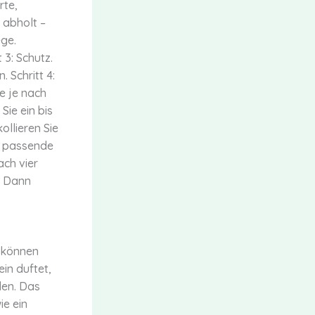
rte,
 abholt –
ege.
 3: Schutz.
. Schritt 4:
e je nach
Sie ein bis
ollieren Sie
ie passende
ach vier
. Dann
r können
ein duftet,
len. Das
ie ein