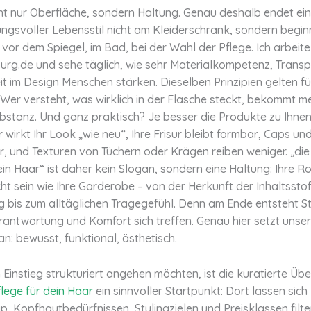
cht nur Oberfläche, sondern Haltung. Genau deshalb endet ein
gsvoller Lebensstil nicht am Kleiderschrank, sondern beginn
 – vor dem Spiegel, im Bad, bei der Wahl der Pflege. Ich arbeit
urg.de und sehe täglich, wie sehr Materialkompetenz, Trans
t im Design Menschen stärken. Dieselben Prinzipien gelten fü
Wer versteht, was wirklich in der Flasche steckt, bekommt m
ubstanz. Und ganz praktisch? Je besser die Produkte zu Ihne
 wirkt Ihr Look „wie neu“, Ihre Frisur bleibt formbar, Caps un
r, und Texturen von Tüchern oder Krägen reiben weniger. „di
ein Haar“ ist daher kein Slogan, sondern eine Haltung: Ihre R
t sein wie Ihre Garderobe – von der Herkunft der Inhaltsstof
 bis zum alltäglichen Tragegefühl. Denn am Ende entsteht Sti
rantwortung und Komfort sich treffen. Genau hier setzt unser
n: bewusst, funktional, ästhetisch.
n Einstieg strukturiert angehen möchten, ist die kuratierte Üb
lege für dein Haar
ein sinnvoller Startpunkt: Dort lassen sic
, Kopfhautbedürfnissen, Stylingzielen und Preisklassen filt