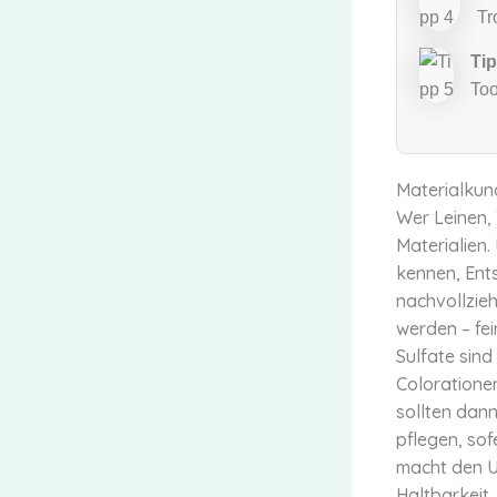
Tr
Tip
Too
Materialkund
Wer Leinen, 
Materialien.
kennen, Ent
nachvollzie
werden – fei
Sulfate sind
Colorationen
sollten dan
pflegen, sofe
macht den Un
Haltbarkeit