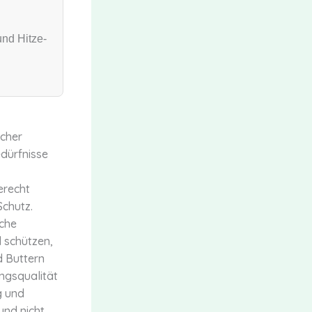
und Hitze-
icher
edürfnisse
erecht
Schutz.
sche
d schützen,
d Buttern
ungsqualität
g und
und nicht