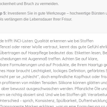
ockenheit und Bruch zu vermeiden.
p 5:
Investieren Sie in gute Werkzeuge – hochwertige Bürsten 
ls verlängern die Lebensdauer Ihrer Frisur.
e trifft INCI-Listen: Qualität erkennen wie bei Stoffen
Tencel oder reiner Wolle vertraut, kennt das gute Gefühl ehrl
 Übertragen auf Haarpflege bedeutet das: Etiketten lesen, B
scheidungen mit Augenmaß treffen. Achten Sie auf klare,
hbare Formulierungen und auf Produkte, die Ihrem Haartyp g
nes Haar braucht Leichtigkeit, lockiges Definition, gefärbtes 
 nicht per se „schlecht“, doch empfindliche Kopfhaut oder fri
 profitieren von milden Tensiden. Silikone können glätten un
n aber bewusst ausgeschwaschen werden. Pflanzliche Öle un
rn sie richtig dosiert sind. Und wie bei Stoffen gilt: Verarbeit
terschied – sprich, Konsistenz, Spülbarkeit, Duftentwicklun
. Transparente Marken erklären, warum eine Formulierung so 