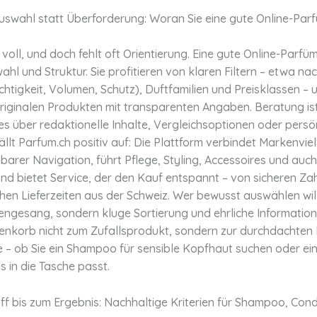
Auswahl statt Überforderung: Woran Sie eine gute Online-Par
 voll, und doch fehlt oft Orientierung. Eine gute Online-Parfüme
ahl und Struktur. Sie profitieren von klaren Filtern – etwa na
htigkeit, Volumen, Schutz), Duftfamilien und Preisklassen – 
riginalen Produkten mit transparenten Angaben. Beratung ist
i es über redaktionelle Inhalte, Vergleichsoptionen oder persö
ällt Parfum.ch positiv auf: Die Plattform verbindet Markenviel
barer Navigation, führt Pflege, Styling, Accessoires und auc
d bietet Service, der den Kauf entspannt – von sicheren Zah
chen Lieferzeiten aus der Schweiz. Wer bewusst auswählen wil
nengesang, sondern kluge Sortierung und ehrliche Informatio
renkorb nicht zum Zufallsprodukt, sondern zur durchdachten
e – ob Sie ein Shampoo für sensible Kopfhaut suchen oder ein
s in die Tasche passt.
f bis zum Ergebnis: Nachhaltige Kriterien für Shampoo, Cond