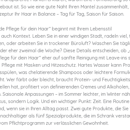
baut ist. So wie eine gute Naht Ihren Mantel zusammenhält, 
eptur Ihr Haar in Balance – Tag für Tag, Saison für Saison.
e Pflege für dein Haar“ beginnt mit Ihrem Lebensstil
er auch Kontext. Leben Sie in einer windigen Stadt, radeln viel,
n, oder arbeiten Sie in trockener Büroluft? Waschen Sie tägl
der eher zweimal die Woche? Diese Details entscheiden, ob „
ege für dein Haar“ eher auf sanfte Reinigung mit Leave-ins 
e Pflege mit Masken und Hitzeschutz. Hartes Wasser kann Pr
sspülen, was chelatierende Shampoos oder leichtere Formul
ht. Wer färbt oder bleicht, braucht Protein- und Feuchtigkeit
len hat, profitiert von definierenden Cremes und Alkoholen, 
. Saisonale Anpassungen – im Sommer leichter, im Winter näh
xus, sondern Logik. Und ein wichtiger Punkt: Zeit. Eine Routine
, wenn sie in Ihren Alltag passt. Zwei gute Produkte, die Sie 
 nachhaltiger als fünf Spezialprodukte, die im Schrank verst
 vom Pflichtprogramm zur verlässlichen Gewohnheit.