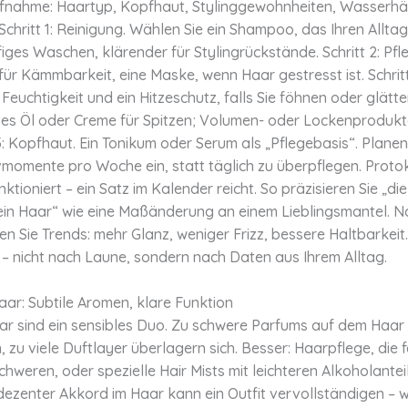
nahme: Haartyp, Kopfhaut, Stylinggewohnheiten, Wasserhä
Schritt 1: Reinigung. Wählen Sie ein Shampoo, das Ihren Alltag
figes Waschen, klärender für Stylingrückstände. Schritt 2: Pfl
für Kämmbarkeit, eine Maske, wenn Haar gestresst ist. Schritt
 Feuchtigkeit und ein Hitzeschutz, falls Sie föhnen oder glätten
htes Öl oder Creme für Spitzen; Volumen- oder Lockenprodukt
t 5: Kopfhaut. Ein Tonikum oder Serum als „Pflegebasis“. Planen 
vmomente pro Woche ein, statt täglich zu überpflegen. Protok
nktioniert – ein Satz im Kalender reicht. So präzisieren Sie „d
dein Haar“ wie eine Maßänderung an einem Lieblingsmantel. N
 Sie Trends: mehr Glanz, weniger Frizz, bessere Haltbarkeit
e – nicht nach Laune, sondern nach Daten aus Ihrem Alltag.
ar: Subtile Aromen, klare Funktion
ar sind ein sensibles Duo. Zu schwere Parfums auf dem Haa
 zu viele Duftlayer überlagern sich. Besser: Haarpflege, die f
hweren, oder spezielle Hair Mists mit leichteren Alkoholantei
dezenter Akkord im Haar kann ein Outfit vervollständigen – w