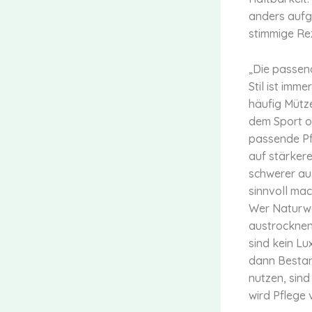
anders aufge
stimmige Rez
„Die passend
Stil ist imm
häufig Mütze
dem Sport o
passende Pfl
auf stärker
schwerer au
sinnvoll mac
Wer Naturwel
austrocknen
sind kein Lu
dann Bestand
nutzen, sind
wird Pflege