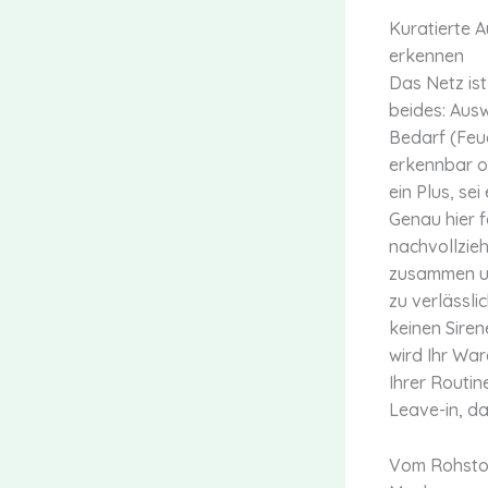
Kuratierte 
erkennen
Das Netz ist
beides: Ausw
Bedarf (Feuc
erkennbar o
ein Plus, se
Genau hier f
nachvollzieh
zusammen un
zu verlässli
keinen Sire
wird Ihr Wa
Ihrer Routin
Leave-in, da
Vom Rohstof