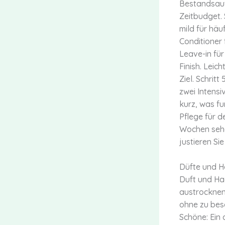
Bestandsauf
Zeitbudget. 
mild für häu
Conditioner 
Leave-in für
Finish. Leic
Ziel. Schrit
zwei Intensi
kurz, was fu
Pflege für 
Wochen sehen
justieren Si
Düfte und Ha
Duft und Ha
austrocknen,
ohne zu besc
Schöne: Ein 