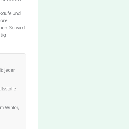
lkäufe und
lare
hen. So wird
tig
t; jeder
tsstoffe,
im Winter,