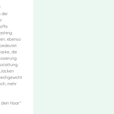
r
n der
er
offe
washing
ken; ebenso
 bedeutet
Maske, die
Dosierung.
sstattung.
n Jacken
leichgewicht
uch, mehr
r dein Haar“