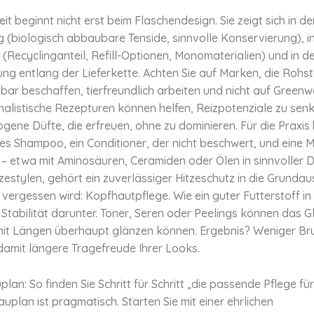
it beginnt nicht erst beim Flaschendesign. Sie zeigt sich in de
 (biologisch abbaubare Tenside, sinnvolle Konservierung), i
Recyclinganteil, Refill-Optionen, Monomaterialien) und in d
ng entlang der Lieferkette. Achten Sie auf Marken, die Rohst
bar beschaffen, tierfreundlich arbeiten und nicht auf Green
malistische Rezepturen können helfen, Reizpotenziale zu sen
ene Düfte, die erfreuen, ohne zu dominieren. Für die Praxis
des Shampoo, ein Conditioner, der nicht beschwert, und eine 
t – etwa mit Aminosäuren, Ceramiden oder Ölen in sinnvoller 
zestylen, gehört ein zuverlässiger Hitzeschutz in die Grundau
vergessen wird: Kopfhautpflege. Wie ein guter Futterstoff i
r Stabilität darunter. Toner, Seren oder Peelings können das G
it Längen überhaupt glänzen können. Ergebnis? Weniger Br
damit längere Tragefreude Ihrer Looks.
lan: So finden Sie Schritt für Schritt „die passende Pflege fü
uplan ist pragmatisch. Starten Sie mit einer ehrlichen