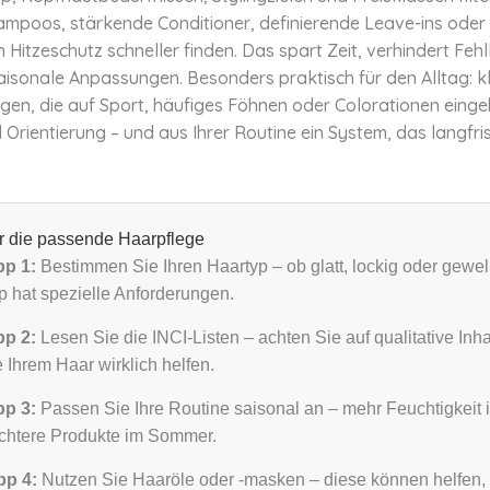
hampoos, stärkende Conditioner, definierende Leave-ins oder
n Hitzeschutz schneller finden. Das spart Zeit, verhindert Feh
saisonale Anpassungen. Besonders praktisch für den Alltag: k
gen, die auf Sport, häufiges Föhnen oder Colorationen einge
Orientierung – und aus Ihrer Routine ein System, das langfris
ür die passende Haarpflege
pp 1:
Bestimmen Sie Ihren Haartyp – ob glatt, lockig oder gewell
p hat spezielle Anforderungen.
pp 2:
Lesen Sie die INCI-Listen – achten Sie auf qualitative Inhal
e Ihrem Haar wirklich helfen.
pp 3:
Passen Sie Ihre Routine saisonal an – mehr Feuchtigkeit 
ichtere Produkte im Sommer.
pp 4:
Nutzen Sie Haaröle oder -masken – diese können helfen,