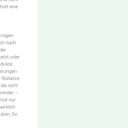
hält eine
 tragen
ich nach
die
setzt oder
odukte
ierungen
s-Balance.
die nicht
render –
 hat nur
wirklich
auben. So