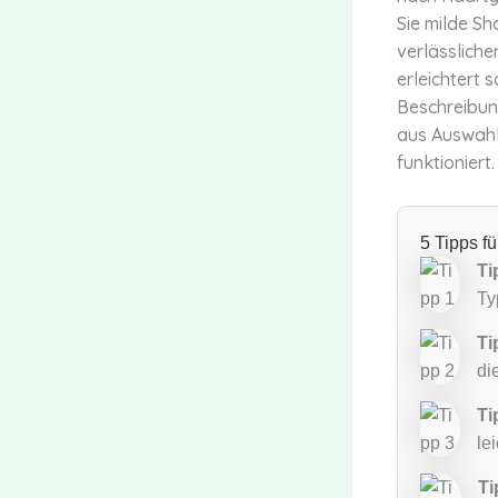
Sie milde S
verlässliche
erleichtert 
Beschreibun
aus Auswahl 
funktioniert.
5 Tipps f
Ti
Ty
Ti
di
Ti
le
Ti