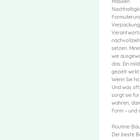
Masken
Nachhaltigke
Formulierung
Verpackung (
Verantwortu
nachvollzieh
setzen. Mini
wie ausgewog
das: Ein mil
gezielt wirk
Wenn Sie hit
Und was oft 
sorgt sie fü
wahren, dam
Form – und 
Routine-Baup
Der beste Ba